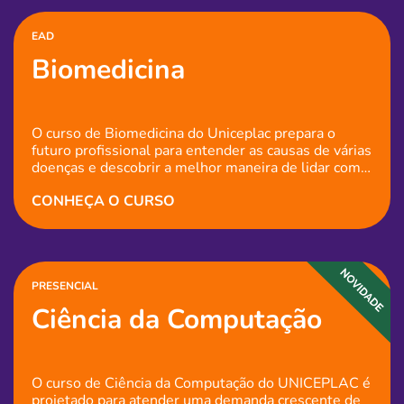
contemporânea. Sobre o curso A formação oferece
uma visão completa dos...
EAD
Biomedicina
O curso de Biomedicina do Uniceplac prepara o
futuro profissional para entender as causas de várias
doenças e descobrir a melhor maneira de lidar com
elas.
graduacao
CONHEÇA O CURSO
PRESENCIAL
Ciência da Computação
O curso de Ciência da Computação do UNICEPLAC é
projetado para atender uma demanda crescente de