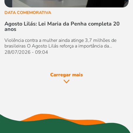
DATA COMEMORATIVA
Agosto Lilás: Lei Maria da Penha completa 20
anos
Violência contra a mulher ainda atinge 3,7 milhões de
brasileiras O Agosto Lilás reforça a importância da
prevenção e enfrentamento à violência contra a mulher. Em
28/07/2026 - 09:04
2026, a campanha ganha um significado especial ao
marcar os 20 anos da Lei Maria da Penha (Lei nº
11.340/2006), considerada um dos principais avanços na
proteção dos direitos...
Carregar mais