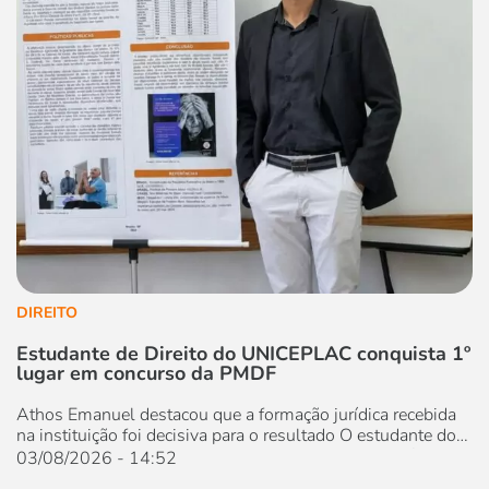
DIREITO
Estudante de Direito do UNICEPLAC conquista 1º
lugar em concurso da PMDF
Athos Emanuel destacou que a formação jurídica recebida
na instituição foi decisiva para o resultado O estudante do
7º semestre do curso de Direito do Centro Universitário
03/08/2026 - 14:52
UNICEPLAC, Athos Emanuel de Lima Fernandes,