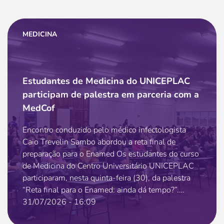
conquistou o primeiro lugar na prova do concurso público
para o Curso de Formação de Oficiais (CFO) da Polícia
Militar do Distrito...
MEDICINA
Estudantes de Medicina do UNICEPLAC
participam de palestra em parceria com a
MedCof
Encontro conduzido pelo médico infectologista
Caio Trevelin Sambo abordou a reta final de
preparação para o Enamed Os estudantes do curso
de Medicina do Centro Universitário UNICEPLAC
participaram, nesta quinta-feira (30), da palestra
“Reta final para o Enamed: ainda dá tempo?”.
Conduzido pelo médico infectologista e professor
31/07/2026 - 16:09
do Grupo MedCof Caio Trevelin Sambo, o