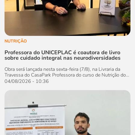
NUTRIÇÃO
Professora do UNICEPLAC é coautora de livro
sobre cuidado integral nas neurodiversidades
Obra será lançada nesta sexta-feira (7/8), na Livraria da
Travessa do CasaPark Professora do curso de Nutrição do
Centro Universitário UNICEPLAC e nutricionista infantil,
04/08/2026 - 10:36
Paula Uessugue é uma das coautoras do livro “Saúde
Funcional e Cuidado Integral nas Neurodiversidades”. A
obra será lançada nesta sexta-feira (7/8), às 18h, na Livraria
da Travessa, no CasaPark. Com...