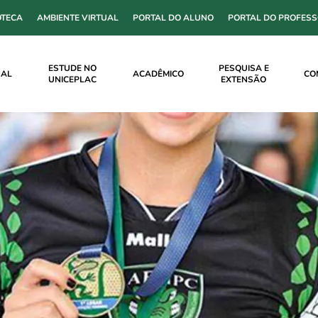
OTECA
AMBIENTE VIRTUAL
PORTAL DO ALUNO
PORTAL DO PROFES
ESTUDE NO
PESQUISA E
NAL
ACADÊMICO
CO
UNICEPLAC
EXTENSÃO