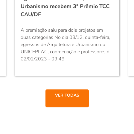
Urbanismo recebem 3° Prêmio TCC
CAU/DF
A premiação saiu para dois projetos em
duas categorias No dia 08/12, quinta-feira,
egressos de Arquitetura e Urbanismo do
UNICEPLAC, coordenação e professores do
curso, participaram da solenidade para
02/02/2023 - 09:49
entrega de prêmio no 3° Prêmio TCC
CAU/DF, que aconteceu na sede do
Conselho de Arquitetura e Urbanismo do
Distrito Federal - CAU/DF. Os ganhadores
do...
VER TODAS