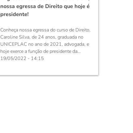
nossa egressa de Direito que hoje é
presidente!
Conheça nossa egressa do curso de Direito,
Caroline Silva, de 24 anos, graduada no
UNICEPLAC no ano de 2021, advogada, e
hoje exerce a função de presidente da
Comissão de Lei de Proteção de Dados da
19/05/2022 - 14:15
Subseção do Gama e da Santa Maria - DF e
atua na área do Direito do Trabalho
também. Caroline...