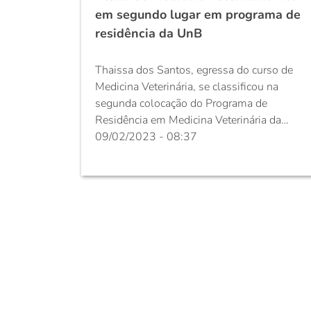
em segundo lugar em programa de
residência da UnB
Thaissa dos Santos, egressa do curso de
Medicina Veterinária, se classificou na
segunda colocação do Programa de
Residência em Medicina Veterinária da
Universidade de Brasília - UnB na
09/02/2023 - 08:37
modalidade de Clínica Cirúrgica de
Pequenos Animais. A escolha da
modalidade da prova se deve ao amor da
egressa por cães e gatos e por ver a...