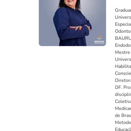
Gradua
Univers
Especia
Odontop
BAURU.
Endodo
Mestre
Univers
Habilit
Conscie
Diretor
DF. Pro
discipl
Coletiv
Medica
de Bras
Metodol
Educaç