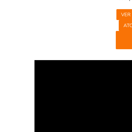
VER
AT