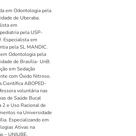
da em Odontologia pela
idade de Uberaba.
lista em
ediatria pela USP-
 Especialista em
ntia pela SL MANDIC.
 em Odontologia pela
idade de Brasília- UnB.
ação em Sedação
nte com Óxido Nitroso.
a Científica ABOPED-
fessora voluntária nas
inas de Saúde Bucal
a 2 e Uso Racional de
mentos na Universidade
ília. Especializando em
ogias Ativas na
ão – UNIUBE.