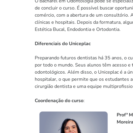
O bacharel em Odontologia pode se especializ
de concluir o curso. É possível buscar oport
comércio, com a abertura de um consultório. 
clínicas e hospitais. Depois da formatura, alg
Estética Bucal, Endodontia e Ortodontia.
Diferenciais do Uniceplac
Preparando futuros dentistas há 35 anos, o c
por todo o mundo. Seus alunos têm acesso e
odontológicos. Além disso, o Uniceplac é a ú
hospitalar, o que permite que os estudantes
cirurgião dentista e uma equipe multiprofissi
Coordenação do curso
:
Profª M
Moreir