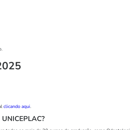
o.
 2025
al
clicando aqui
.
no UNICEPLAC?