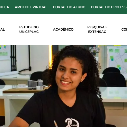
OTECA
AMBIENTE VIRTUAL
PORTAL DO ALUNO
PORTAL DO PROFES
ESTUDE NO
PESQUISA E
NAL
ACADÊMICO
CO
UNICEPLAC
EXTENSÃO