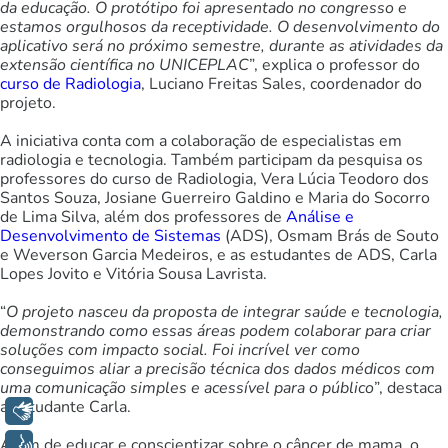
da educação. O protótipo foi apresentado no congresso e
estamos orgulhosos da receptividade. O desenvolvimento do
aplicativo será no próximo semestre, durante as atividades da
extensão científica no UNICEPLAC
”, explica o professor do
curso de Radiologia
, Luciano Freitas Sales, coordenador do
projeto.
A iniciativa conta com a colaboração de especialistas em
radiologia e tecnologia. Também participam da pesquisa os
professores do curso de Radiologia, Vera Lúcia Teodoro dos
Santos Souza, Josiane Guerreiro Galdino e Maria do Socorro
de Lima Silva, além dos professores de
Análise e
Desenvolvimento de Sistemas
(ADS), Osmam Brás de Souto
e Weverson Garcia Medeiros, e as estudantes de ADS, Carla
Lopes Jovito e Vitória Sousa Lavrista.
“
O projeto nasceu da proposta de integrar saúde e tecnologia,
demonstrando como essas áreas podem colaborar para criar
soluções com impacto social. Foi incrível ver como
conseguimos aliar a precisão técnica dos dados médicos com
uma comunicação simples e acessível para o público
”, destaca
a estudante Carla.
Libras
Voz
Além de educar e conscientizar sobre o câncer de mama, o