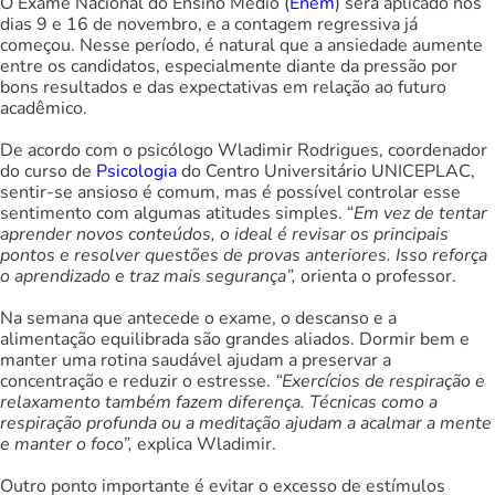
O Exame Nacional do Ensino Médio (
Enem
) será aplicado nos
dias 9 e 16 de novembro, e a contagem regressiva já
começou. Nesse período, é natural que a ansiedade aumente
entre os candidatos, especialmente diante da pressão por
bons resultados e das expectativas em relação ao futuro
acadêmico.
De acordo com o psicólogo Wladimir Rodrigues, coordenador
do curso de
Psicologia
do Centro Universitário UNICEPLAC,
sentir-se ansioso é comum, mas é possível controlar esse
sentimento com algumas atitudes simples. “
Em vez de tentar
aprender novos conteúdos, o ideal é revisar os principais
pontos e resolver questões de provas anteriores. Isso reforça
o aprendizado e traz mais segurança”,
orienta o professor.
Na semana que antecede o exame, o descanso e a
alimentação equilibrada são grandes aliados. Dormir bem e
manter uma rotina saudável ajudam a preservar a
concentração e reduzir o estresse.
“Exercícios de respiração e
relaxamento também fazem diferença. Técnicas como a
respiração profunda ou a meditação ajudam a acalmar a mente
e manter o foco”,
explica Wladimir.
Outro ponto importante é evitar o excesso de estímulos