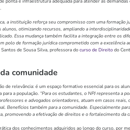
 ponta e infraestrutura adequada para atender às demandas d
s
.
ica, a instituição reforça seu compromisso com uma formação j
alunos, otimizando recursos, ampliando a interdisciplinaridad
plicado. Essa mudança também facilita a integração entre os di
 polo de formação jurídica comprometido com a excelência ac
 Santos de Sousa Silva, professora do
curso de Direito
do Cent
l da comunidade
de relevância: é um espaço formativo essencial para os alun
a para a população.
“Para os estudantes, o NPJ representa a pont
professores e advogados orientadores, atuam em casos reais, 
nal. Benefícios também para a comunidade. Especialmente para
ita, promovendo a efetivação de direitos e o fortalecimento da c
prática dos conhecimentos adquiridos ao longo do curso, por m