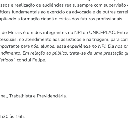
os e realização de audiências reais, sempre com supervisão d
ticas fundamentais ao exercício da advocacia e de outras carre
liando a formação cidadã e crítica dos futuros profissionais.
e de Morais é um dos integrantes do NPJ do UNICEPLAC. Entre s
cessuais, no atendimento aos assistidos e na triagem, para c
mportante para nós, alunos, essa experiência no NPJ. Ela nos p
endimento. Em relação ao público, trata-se de uma prestação grat
stidos”,
conclui Felipe.
al, Trabalhista e Previdenciária.
3h30 às 16h.