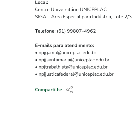
Local:
Centro Universitário UNICEPLAC
SIGA – Área Especial para Indústria, Lote 2/3
Telefone:
(61) 99807-4962
E-mails para atendimento:
• npjgama@uniceplac.edu.br
• npjjsantamaria@uniceplac.edu.br
• npjtrabalhista@uniceplac.edu.br
• npjjusticafederal@uniceplac.edu.br
Compartilhe