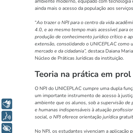
ambiente moderno, equipado com tecnologia de
ainda mais o acesso da população aos serviço
“
Ao trazer o NPJ para o centro da vida acadêm
4.0, e ao mesmo tempo mais acessível para os 
produção de conhecimento jurídico crítico e a
extensão, consolidando o UNICEPLAC como um
mercado e da cidadania”,
destaca Daiana Maria
Núcleo de Práticas Jurídicas da instituição.
Teoria na prática em pro
O NPJ do UNICEPLAC cumpre uma dupla função 
um importante instrumento de acesso à justiç
ambiente que os alunos, sob a supervisão de 
Libras
e humanas indispensáveis à atuação profissio
Voz
social, o NPJ oferece orientação jurídica gratu
+ Acessibilidade
No NPJ, os estudantes vivenciam a aplicação 