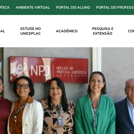
OTECA
AMBIENTE VIRTUAL
PORTAL DO ALUNO
PORTAL DO PROFES
ESTUDE NO
PESQUISA E
NAL
ACADÊMICO
CO
UNICEPLAC
EXTENSÃO