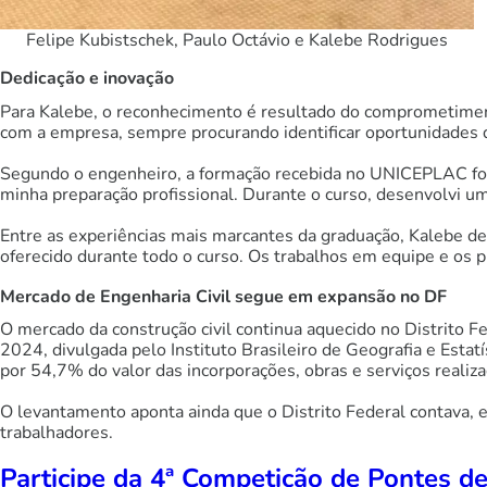
Felipe Kubistschek, Paulo Octávio e Kalebe Rodrigues
Dedicação e inovação
Para Kalebe, o reconhecimento é resultado do comprometiment
com a empresa, sempre procurando identificar oportunidades 
Segundo o engenheiro, a formação recebida no UNICEPLAC foi 
minha preparação profissional. Durante o curso, desenvolvi uma
Entre as experiências mais marcantes da graduação, Kalebe de
oferecido durante todo o curso. Os trabalhos em equipe e os p
Mercado de Engenharia Civil segue em expansão no DF
O mercado da construção civil continua aquecido no Distrito F
2024, divulgada pelo Instituto Brasileiro de Geografia e Esta
por 54,7% do valor das incorporações, obras e serviços realiz
O levantamento aponta ainda que o Distrito Federal contava,
trabalhadores.
Participe da 4ª Competição de Pontes d