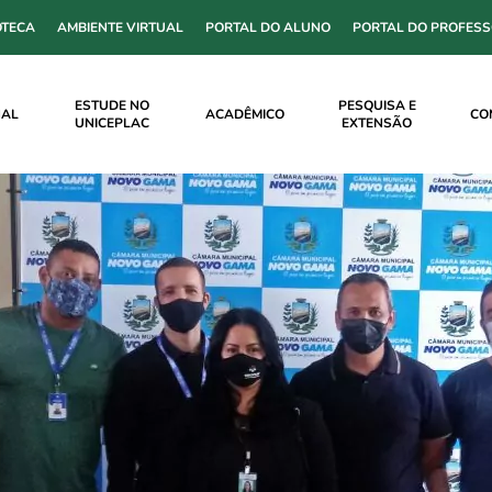
OTECA
AMBIENTE VIRTUAL
PORTAL DO ALUNO
PORTAL DO PROFES
ESTUDE NO
PESQUISA E
NAL
ACADÊMICO
CO
UNICEPLAC
EXTENSÃO