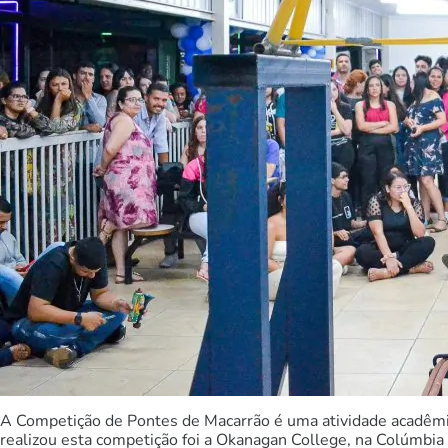
A Competição de Pontes de Macarrão é uma atividade acadêmica 
realizou esta competição foi a Okanagan College, na Colúmbia