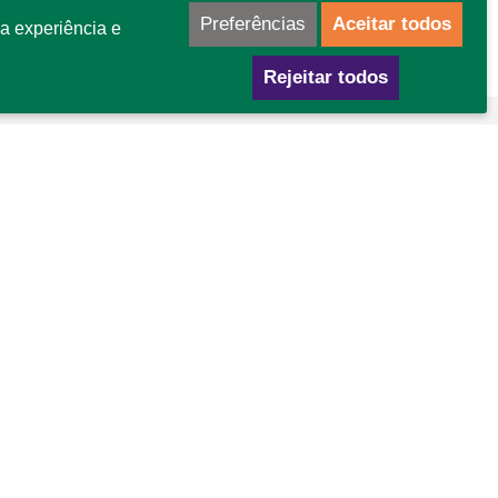
Preferências
Aceitar todos
a experiência e
Rejeitar todos
mo chegar
GA Área Especial para Indústria nº 02
tor Leste - Gama - DF
P: 72445-020