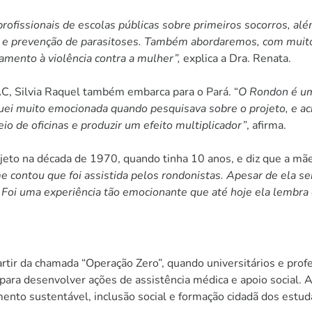
profissionais de escolas públicas sobre primeiros socorros, al
 e prevenção de parasitoses. Também abordaremos, com muito
amento à violência contra a mulher”,
explica a Dra. Renata.
, Silvia Raquel também embarca para o Pará. “
O Rondon é um 
uei muito emocionada quando pesquisava sobre o projeto, e ach
o de oficinas e produzir um efeito multiplicador”
, afirma.
ojeto na década de 1970, quando tinha 10 anos, e diz que a mãe
me contou que foi assistida pelos rondonistas. Apesar de ela s
. Foi uma experiência tão emocionante que até hoje ela lembra
rtir da chamada “Operação Zero”, quando universitários e pro
para desenvolver ações de assistência médica e apoio social. 
o sustentável, inclusão social e formação cidadã dos estuda