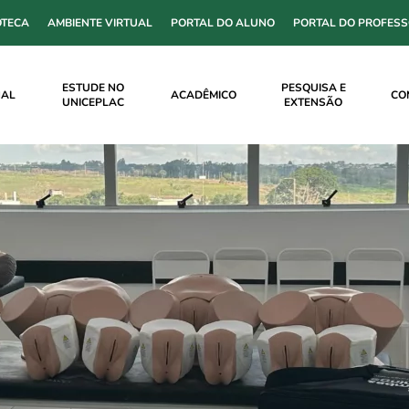
OTECA
AMBIENTE VIRTUAL
PORTAL DO ALUNO
PORTAL DO PROFES
ESTUDE NO
PESQUISA E
NAL
ACADÊMICO
CO
UNICEPLAC
EXTENSÃO