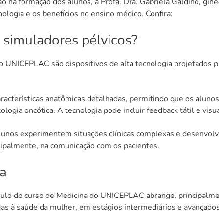
 na formação dos alunos, a Profa. Dra. Gabriela Galdino, gine
logia e os benefícios no ensino médico. Confira:
simuladores pélvicos?
 UNICEPLAC são dispositivos de alta tecnologia projetados par
aracterísticas anatômicas detalhadas, permitindo que os alu
tologia oncótica. A tecnologia pode incluir feedback tátil e v
unos experimentem situações clínicas complexas e desenvolva
ncipalmente, na comunicação com os pacientes.
ca
ículo do curso de Medicina do UNICEPLAC abrange, principalmen
das à saúde da mulher, em estágios intermediários e avançado