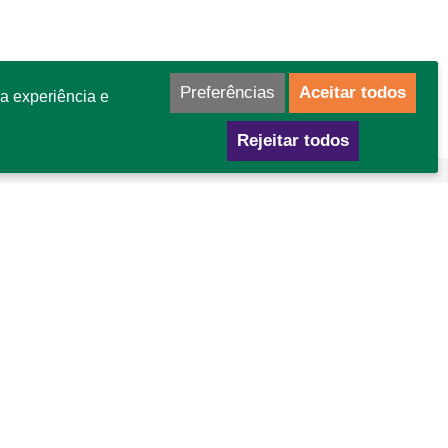
Preferências
Aceitar todos
a experiência e
Rejeitar todos
mo chegar
GA Área Especial para Indústria nº 02