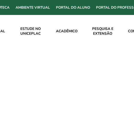
OTECA
AMBIENTE VIRTUAL
PORTAL DO ALUNO
PORTAL DO PROFES
ESTUDE NO
PESQUISA E
NAL
ACADÊMICO
CO
UNICEPLAC
EXTENSÃO