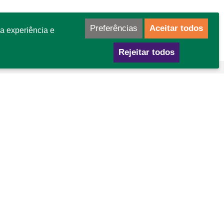
Preferências
Aceitar todos
a experiência e
Rejeitar todos
mo chegar
GA Área Especial para Indústria nº 02
tor Leste - Gama - DF
P: 72445-020