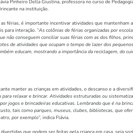
ávia Pinheiro Della Giustina, professora no curso de Pedagog
incante na instituição.
 as férias, é importante incentivar atividades que mantenham
s para interação. “
As colônias de férias organizadas por escola
ue não conseguem conciliar suas férias com as dos filhos, pri
acotes de atividades que ocupam o tempo de lazer dos pequeno
ambém educam, mostrando a importância da reciclagem, do cu
ante manter as crianças em atividades, o descanso e a diversi
para relaxar e brincar. Atividades estruturadas ou sistematiz
por jogos e brincadeiras educativas. Lembrando que é na brinc
custo, tais como parques, museus, clubes, bibliotecas, que ofe
eatro, por exemplo
”, indica Flávia.
divertidas que podem ser feitas pela criança em casa, seja soz