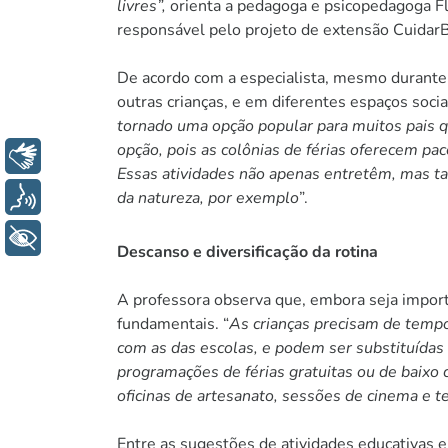
livres”,
orienta a pedagoga e psicopedagoga Fl
responsável pelo projeto de extensão CuidarBr
De acordo com a especialista, mesmo durante
outras crianças, e em diferentes espaços sociai
tornado uma opção popular para muitos pais q
opção, pois as colônias de férias oferecem p
Libras
Essas atividades não apenas entretêm, mas t
Voz
da natureza, por exemplo
”.
+ Acessibilidade
Descanso e diversificação da rotina
A professora observa que, embora seja import
fundamentais. “
As crianças precisam de tempo 
com as das escolas, e podem ser substituídas 
programações de férias gratuitas ou de baixo 
oficinas de artesanato, sessões de cinema e t
Entre as sugestões de atividades educativas e 