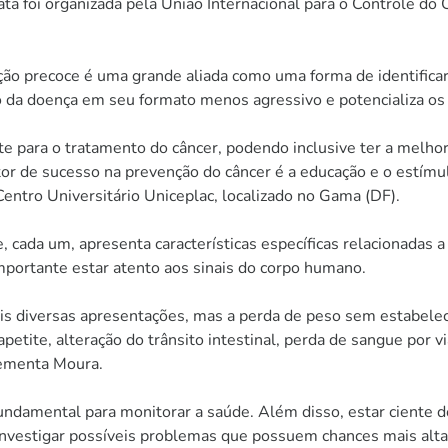
ta foi organizada pela União Internacional para o Controle do
o precoce é uma grande aliada como uma forma de identificar – 
ão da doença em seu formato menos agressivo e potencializa os
te para o tratamento do câncer, podendo inclusive ter a melho
 de sucesso na prevenção do câncer é a educação e o estímulo
entro Universitário Uniceplac, localizado no Gama (DF).
e, cada um, apresenta características específicas relacionadas
mportante estar atento aos sinais do corpo humano.
is diversas apresentações, mas a perda de peso sem estabeleci
petite, alteração do trânsito intestinal, perda de sangue por v
lementa Moura.
undamental para monitorar a saúde. Além disso, estar ciente do
 investigar possíveis problemas que possuem chances mais altas