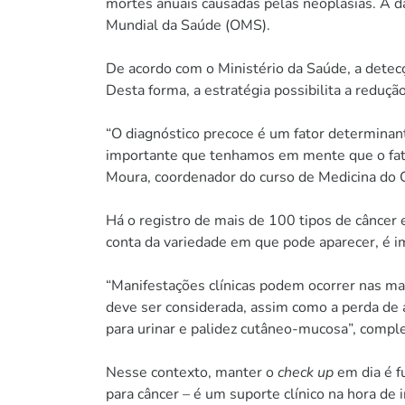
mortes anuais causadas pelas neoplasias. A da
Mundial da Saúde (OMS).
De acordo com o Ministério da Saúde, a detecçã
Desta forma, a estratégia possibilita a reduç
“O diagnóstico precoce é um fator determinan
importante que tenhamos em mente que o fator
Moura, coordenador do curso de Medicina do C
Há o registro de mais de 100 tipos de câncer 
conta da variedade em que pode aparecer, é i
“Manifestações clínicas podem ocorrer nas ma
deve ser considerada, assim como a perda de a
para urinar e palidez cutâneo-mucosa”, comp
Nesse contexto, manter o
check up
em dia é f
para câncer – é um suporte clínico na hora de