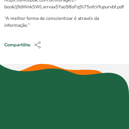
book/j9dWnkSWLxrrvaxSYao98oFq5l75ofcVfupurvbf.pdf
“A melhor forma de conscientizar é através da
informação.”
Compartilhe