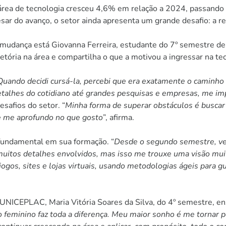
rea de tecnologia cresceu 4,6% em relação a 2024, passando d
ar do avanço, o setor ainda apresenta um grande desafio: a r
mudança está Giovanna Ferreira, estudante do 7º semestre de
etória na área e compartilha o que a motivou a ingressar na te
Quando decidi cursá-la, percebi que era exatamente o caminho 
talhes do cotidiano até grandes pesquisas e empresas, me im
esafios do setor. “
Minha forma de superar obstáculos é buscar 
 e me aprofundo no que gosto
”, afirma.
 fundamental em sua formação. “
Desde o segundo semestre, ve
muitos detalhes envolvidos, mas isso me trouxe uma visão muit
ogos, sites e lojas virtuais, usando metodologias ágeis para g
NICEPLAC, Maria Vitória Soares da Silva, do 4º semestre, en
feminino faz toda a diferença. Meu maior sonho é me tornar per