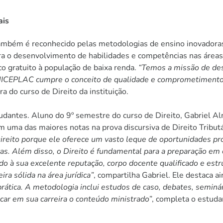
ais
ambém é reconhecido pelas metodologias de ensino inovadoras. 
ra o desenvolvimento de habilidades e competências nas áreas tr
o gratuito à população de baixa renda.
“Temos a missão de des
UNICEPLAC cumpre o conceito de qualidade e comprometimento
 do curso de Direito da instituição.
tudantes. Aluno do 9º semestre do curso de Direito, Gabriel A
ma das maiores notas na prova discursiva de Direito Tributári
Direito porque ele oferece um vasto leque de oportunidades pro
icas. Além disso, o Direito é fundamental para a preparação e
o à sua excelente reputação, corpo docente qualificado e est
ra sólida na área jurídica”
, compartilha Gabriel. Ele destaca a
tica. A metodologia inclui estudos de caso, debates, seminári
ar em sua carreira o conteúdo ministrado
”, completa o estuda