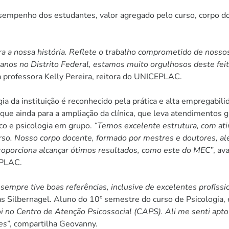
empenho dos estudantes, valor agregado pelo curso, corpo doc
ra a nossa história. Reflete o trabalho comprometido de nos
nos no Distrito Federal, estamos muito orgulhosos deste feit
 professora Kelly Pereira, reitora do UNICEPLAC.
a da instituição é reconhecido pela prática e alta empregabil
que ainda para a ampliação da clínica, que leva atendimentos 
tico e psicologia em grupo.
“Temos excelente estrutura, com ati
o. Nosso corpo docente, formado por mestres e doutores, alé
roporciona alcançar ótimos resultados, como este do MEC
”, av
EPLAC.
empre tive boas referências, inclusive de excelentes profissi
s Silbernagel. Aluno do 10º semestre do curso de Psicologia, e
i no Centro de Atenção Psicossocial (CAPS). Ali me senti apto
es
”, compartilha Geovanny.