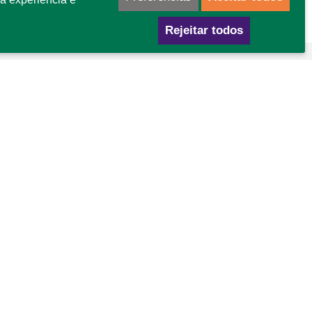
Rejeitar todos
mo chegar
GA Área Especial para Indústria nº 02
tor Leste - Gama - DF
P: 72445-020
Navegue pelo campus