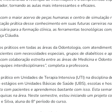
or, tornando as aulas mais interessantes e eficazes.
com o maior acervo de peças humanas e centro de simulação re
icação prática desse conhecimento em suas futuras carreiras 
cessária para a formação clínica, as ferramentas tecnológicas
ça Cláudia.
ios práticos em todas as áreas da Odontologia, com atendiment
cientes com necessidades especiais, grupos de diabéticos e apoi
e, com colaboração estreita entre as áreas de Medicina e Odont
quipes interdisciplinares”,
completa a professora.
ático em Unidades de Terapia Intensiva (UTI) na disciplina de
estágios em Unidades Básicas de Saúde (UBS), escolas e hospi
o com pacientes e aprendemos bastante com isso. Esta semana,
squisas na área. Neste semestre, estou iniciando um projeto c
e Silva, aluna do 8º período do curso.