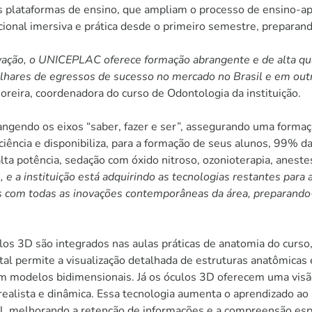
as plataformas de ensino, que ampliam o processo de ensino-
ional imersiva e prática desde o primeiro semestre, preparan
ovação, o UNICEPLAC oferece formação abrangente e de alta qua
ilhares de egressos de sucesso no mercado no Brasil e em out
Moreira, coordenadora do curso de Odontologia da instituição.
ngendo os eixos “saber, fazer e ser”, assegurando uma forma
ciência e disponibiliza, para a formação de seus alunos, 99% d
lta potência, sedação com óxido nitroso, ozonioterapia, aneste
al, e a instituição está adquirindo as tecnologias restantes par
os com todas as inovações contemporâneas da área, preparand
os 3D são integrados nas aulas práticas de anatomia do curso
ital permite a visualização detalhada de estruturas anatômica
em modelos bidimensionais. Já os óculos 3D oferecem uma visã
lista e dinâmica. Essa tecnologia aumenta o aprendizado ao po
l, melhorando a retenção de informações e a compreensão espa