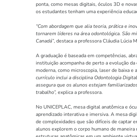
ponta, como mesas digitais, óculos 3D e nov
os estudantes tenham uma experiência educac
“Com abordagem que alia teoria, prática e in
tornarem líderes na área odontológica. São m
Canadá”
, destaca a professora Cláudia Lúcia 
A graduação é baseada em competências, abra
instituição acompanha de perto a evolução da 
moderna, como microscopia, laser de baixa e a
currículo inclui a disciplina Odontologia Digit
assegura que os alunos estejam familiarizad
trabalho”,
explica a professora.
No UNICEPLAC, mesa digital anatômica e ócul
aprendizado interativa e imersiva. A mesa dig
de complexidades que são difíceis de captar 
alunos explorem o corpo humano de maneira rea
estruturas anatômicas em um ambiente virtua