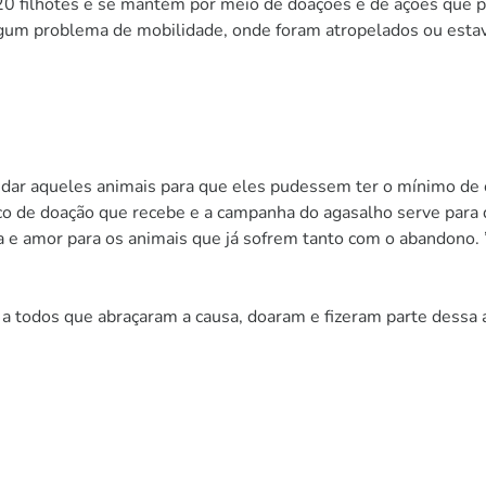
 20 filhotes e se mantém por meio de doações e de ações que 
algum problema de mobilidade, onde foram atropelados ou esta
judar aqueles animais para que eles pudessem ter o mínimo de
co de doação que recebe e a campanha do agasalho serve para
da e amor para os animais que já sofrem tanto com o abandono.
 todos que abraçaram a causa, doaram e fizeram parte dessa 