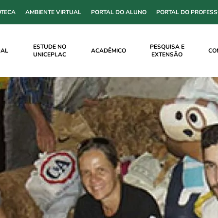
OTECA
AMBIENTE VIRTUAL
PORTAL DO ALUNO
PORTAL DO PROFES
ESTUDE NO
PESQUISA E
NAL
ACADÊMICO
CO
UNICEPLAC
EXTENSÃO