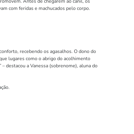
promovem. Antes de chegarem ao canil, os
vam com feridas e machucados pelo corpo.
 conforto, recebendo os agasalhos. O dono do
 que lugares como o abrigo do acolhimento
 ” – destacou a Vanessa (sobrenome), aluna do
ação.