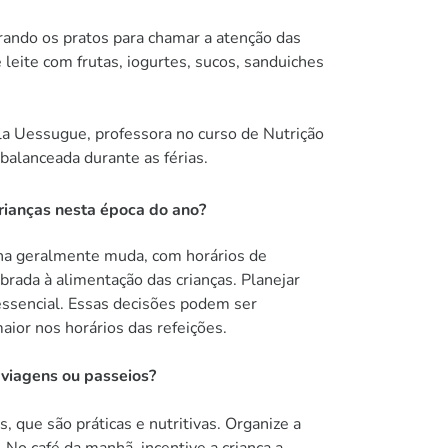
corando os pratos para chamar a atenção das
 leite com frutas, iogurtes, sucos, sanduiches
la Uessugue, professora no curso de Nutrição
alanceada durante as férias.
rianças nesta época do ano?
tina geralmente muda, com horários de
brada à alimentação das crianças. Planejar
 essencial. Essas decisões podem ser
aior nos horários das refeições.
 viagens ou passeios?
 que são práticas e nutritivas. Organize a
 No café da manhã, incentive a criança a