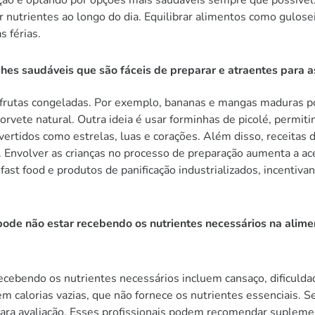
 nutrientes ao longo do dia. Equilibrar alimentos como gulose
s férias.
hes saudáveis que são fáceis de preparar e atraentes para a
 frutas congeladas. Por exemplo, bananas e mangas maduras p
 sorvete natural. Outra ideia é usar forminhas de picolé, permit
ertidos como estrelas, luas e corações. Além disso, receitas d
ia. Envolver as crianças no processo de preparação aumenta a a
fast food e produtos de panificação industrializados, incentivan
pode não estar recebendo os nutrientes necessários na alime
recebendo os nutrientes necessários incluem cansaço, dificuld
m calorias vazias, que não fornece os nutrientes essenciais. S
 para avaliação. Esses profissionais podem recomendar suplem