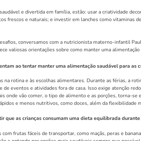
saudável e divertida em família, estão: usar a criatividade de
ntos frescos e naturais; e investir em lanches como vitaminas de
safios, conversamos com a nutricionista materno-infantil Pau
ece valiosas orientações sobre como manter uma alimentação b
frentam ao tentar manter uma alimentação saudável para as c
 na rotina e às escolhas alimentares. Durante as férias, a ro
 de eventos e atividades fora de casa. Isso exige atenção redo
ais onde vão comer, o tipo de alimento e as porções, torna-se
ápidos e menos nutritivos, como doces, além da flexibilidade m
ir que as crianças consumam uma dieta equilibrada durante
 com frutas fáceis de transportar, como maçãs, peras e bananas,
tação e optando por opções mais saudáveis sempre que possível.