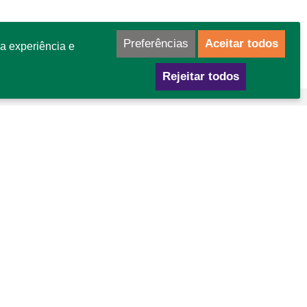
Preferências
Aceitar todos
a experiência e
Rejeitar todos
mo chegar
GA Área Especial para Indústria nº 02
tor Leste - Gama - DF