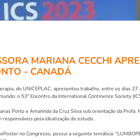
SSORA MARIANA CECCHI APR
NTO - CANADÁ
oterapia, do UNICEPLAC, apresentou trabalho, entre os dias 2
undo: o 53º Encontro da International Continence Society (ICS
Farias Porto e Amannda da Cruz Silva sob orientação da Profa. 
 responsáveis pela idealização do estudo .
mo ePoster no Congresso, possui a seguinte temática: “LU