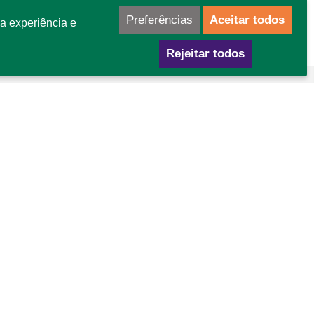
Preferências
Aceitar todos
a experiência e
Rejeitar todos
mo chegar
GA Área Especial para Indústria nº 02
tor Leste - Gama - DF
P: 72445-020