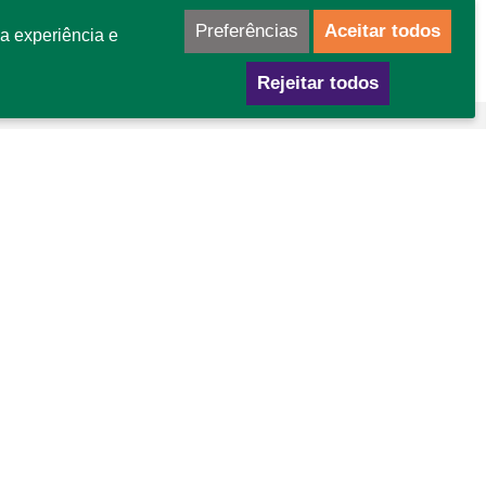
Preferências
Aceitar todos
a experiência e
Rejeitar todos
mo chegar
GA Área Especial para Indústria nº 02
tor Leste - Gama - DF
P: 72445-020