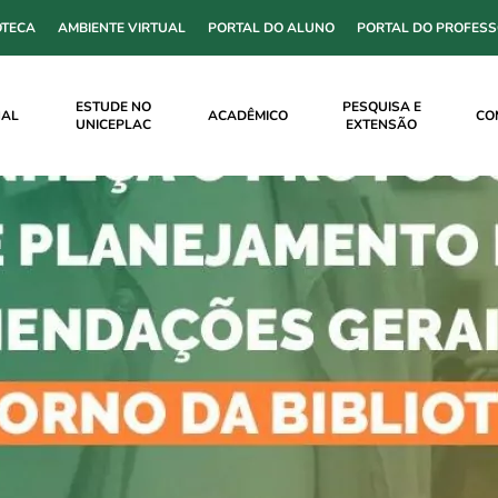
OTECA
AMBIENTE VIRTUAL
PORTAL DO ALUNO
PORTAL DO PROFES
ESTUDE NO
PESQUISA E
NAL
ACADÊMICO
CO
UNICEPLAC
EXTENSÃO