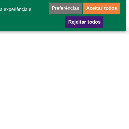
Preferências
Aceitar todos
a experiência e
Rejeitar todos
mo chegar
GA Área Especial para Indústria nº 02
tor Leste - Gama - DF
P: 72445-020